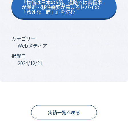
『物価は日本の5倍、道路では高級車
が爆走…移住需要が高まるドバイの
「意外な一面」』を読む
カテゴリー
Webメディア
掲載日
2024/12/21
実績一覧へ戻る