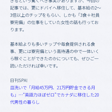
きるという驚くべき事実がありますが、今回の
記事では、更にドバイへ移住して、基本給の2～
3倍以上のチップをもらい、しかも「3食＋社員
寮完備」の仕事をしていた女性の話も行ってお
ります。
基本給よりも多いチップや毎食提供される食
事、更には寮完備という高待遇の中で一体いく
ら稼ぐことができたのかについても、ぜひご一
読いただければ幸いです。
日刊SPA!
皿洗いで「月給45万円、21万円貯金できる月
も」…“英語力ほぼゼロ”でカナダに移住した20
代男性の暮らし