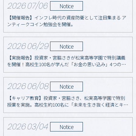
2026
07/06
Notice
【開催報告】インフレ時代の資産防衛として注目集まる ア
ンティークコイン勉強会を開催。
2026
06/29
Notice
【実施報告】投資家・宮脇さきが松実高等学園で特別講義
を開催！高校生100名が学んだ「お金の思い込み」4つのア
ップデート術
2026
06/08
Notice
【キャリア教育】投資家・宮脇さき、松実高等学園で特別
授業を実施。高校生約100名に「未来を生き抜く経済とキャ
リア」を伝える
2026
03/04
Notice